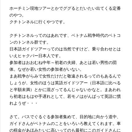
ホーチミン現地ツアーとかでググるとだいたい出てくる定番
のやつ。
クチトンネルに行くやつです。
クチトンネルってのはあれです、ベトナム戦争時代のベトコ
ンのトンネル群です。
日本語ガイドツアーってのは当然ですけど、乗り合わせとは
いえヒャクパー日本人です。
参加者はおおむね中年～初老の夫婦、あとは若い男性の団
体。なぜか若い女性の参加者がいない。
まあ戦争がらみで女性だけだと敬遠されるってのもあるんで
しょうが、女性のほうは英語ガイドツアー（日本語に比べる
と半額未満）とかに混ざってるんじゃないかなと。まあわれ
ら初老はもはや手遅れとして、若モノはがんばって英語に慣
れようぜ・・・
さて。バスでぐるぐる参加者集めて、目的地に向かう道中、
ガイドさんがベトナムのことをいろいろ教えてくれます。車
の税金があほみたいに高いってのも最初にこのガイドさんに