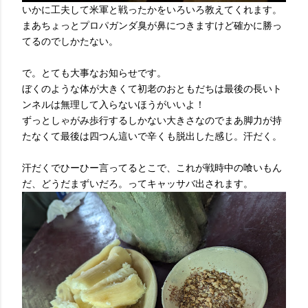
いかに工夫して米軍と戦ったかをいろいろ教えてくれます。
まあちょっとプロパガンダ臭が鼻につきますけど確かに勝っ
てるのでしかたない。
で。とても大事なお知らせです。
ぼくのような体が大きくて初老のおともだちは最後の長いト
ンネルは無理して入らないほうがいいよ！
ずっとしゃがみ歩行するしかない大きさなのでまあ脚力が持
たなくて最後は四つん這いで辛くも脱出した感じ。汗だく。
汗だくでひーひー言ってるとこで、これが戦時中の喰いもん
だ、どうだまずいだろ。ってキャッサバ出されます。