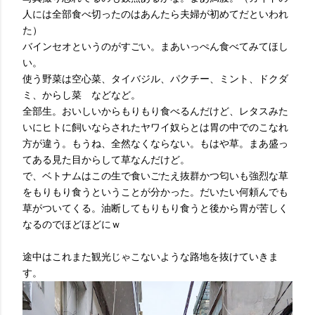
人には全部食べ切ったのはあんたら夫婦が初めてだといわれ
た）
バインセオというのがすごい。まあいっぺん食べてみてほし
い。
使う野菜は空心菜、タイバジル、パクチー、ミント、ドクダ
ミ、からし菜 などなど。
全部生。おいしいからもりもり食べるんだけど、レタスみた
いにヒトに飼いならされたヤワイ奴らとは胃の中でのこなれ
方が違う。もうね、全然なくならない。もはや草。まあ盛っ
てある見た目からして草なんだけど。
で、ベトナムはこの生で食いごたえ抜群かつ匂いも強烈な草
をもりもり食うということが分かった。だいたい何頼んでも
草がついてくる。油断してもりもり食うと後から胃が苦しく
なるのでほどほどにｗ
途中はこれまた観光じゃこないような路地を抜けていきま
す。