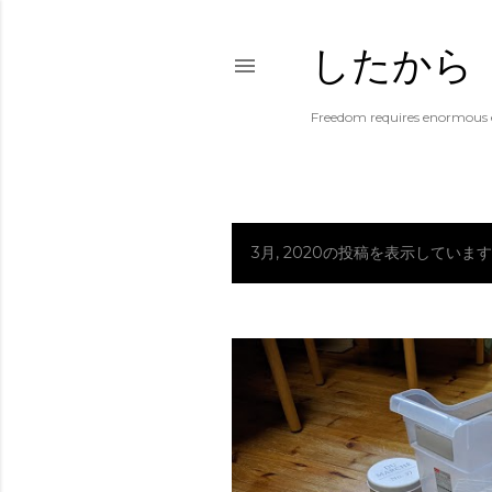
したから
Freedom requires enormous e
3月, 2020の投稿を表示しています
投
稿