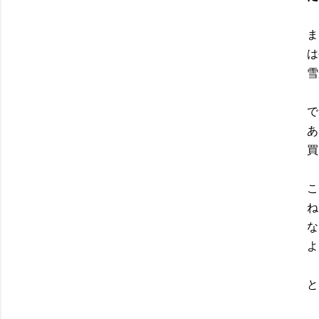
ま
は
雪
で
あ
買
こ
ね
な
よ
と