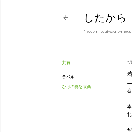
したから
Freedom requires enormous e
共有
2月
ラベル
ひげの喜怒哀楽
春
本
北
だ