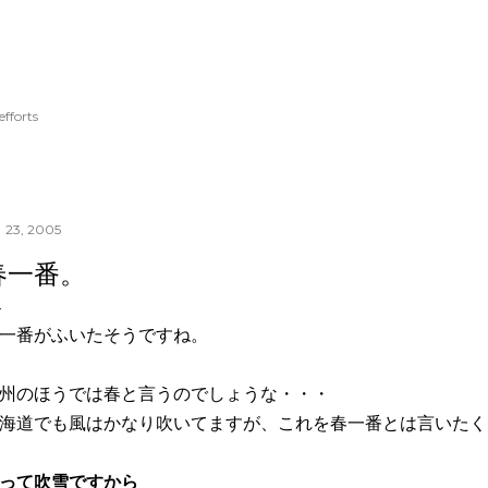
スキップしてメイン コンテンツに移動
fforts
 23, 2005
春一番。
一番がふいたそうですね。
州のほうでは春と言うのでしょうな・・・
海道でも風はかなり吹いてますが、これを春一番とは言いたく
って吹雪ですから