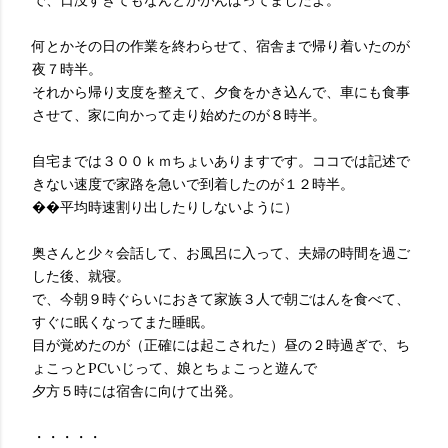
で、日没すぎてもなんとかがんばってましたよ。
何とかその日の作業を終わらせて、宿舎まで帰り着いたのが
夜７時半。
それから帰り支度を整えて、夕食をかき込んで、車にも食事
させて、家に向かって走り始めたのが８時半。
自宅までは３００ｋｍちょいありますです。ココでは記述で
きない速度で家路を急いで到着したのが１２時半。
��平均時速割り出したりしないように）
奥さんと少々会話して、お風呂に入って、夫婦の時間を過ご
した後、就寝。
で、今朝９時ぐらいにおきて家族３人で朝ごはんを食べて、
すぐに眠くなってまた睡眠。
目が覚めたのが（正確には起こされた）昼の２時過ぎで、ち
ょこっとPCいじって、娘とちょこっと遊んで
夕方５時には宿舎に向けて出発。
・・・・・